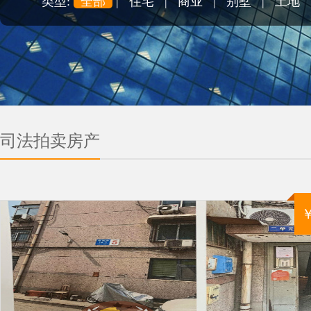
类型:
全部
|
住宅
|
商业
|
别墅
|
土地
司法拍卖房产
￥