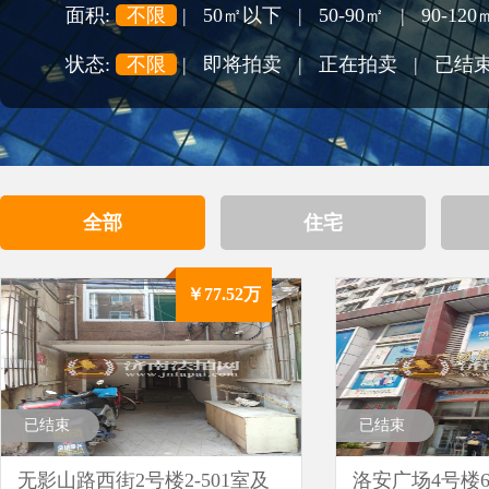
面积:
不限
|
50㎡以下
|
50-90㎡
|
90-120
状态:
不限
|
即将拍卖
|
正在拍卖
|
已结
全部
住宅
￥77.52万
已结束
已结束
无影山路西街2号楼2-501室及
洛安广场4号楼6