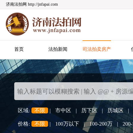
济南法拍网 http://jnfapai.com
济南法拍网
首页
法拍新闻
司法拍卖房产
区域:
不限
|
市中区
|
历下区
|
历城区
|
价格:
不限
|
100万以下
|
100-200万
|
200