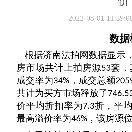
价
2022-08-01 11:39:0
数据
根据济南法拍网数据显示
房市场共计上拍房源
套，
53
成交率为
，成交总额
34%
205
共计为买方市场释放了
746.5
价平均折扣率为
折，平
7.3
最高溢价率为
，该房源位
46%