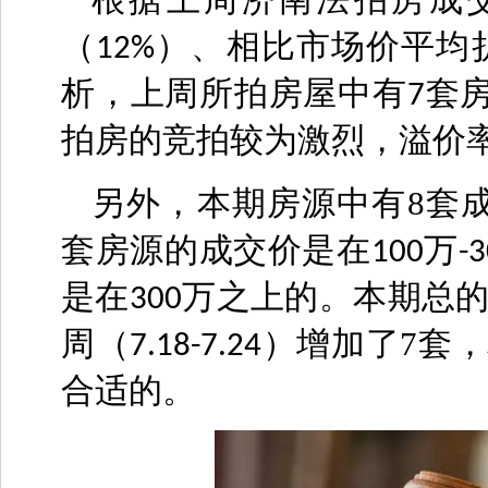
根据上周济南法拍房成
（
）、相比市场价平均
12%
析，上周所拍房屋中有
套
7
拍房的竞拍较为激烈，溢价
另外，本期房源中有8套
套房源的成交价是在
万
100
-
是在
万之上的。本期总
300
周（
）增加了7套
7.18-7.24
合适的。